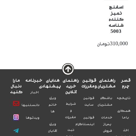
اسفنج
تمیز
کننده
شناسه
5003
310,000تومان
قصر
راهنمای
قوانین
راهنمای
هدایای
خبرنامه
ما را
چرم
مشتریان
و مقررات
خرید
پیشنهادی
دنبال
آنلاین
کنید
اخبار
تاریخچه
باشگاه
قوانین
ویژه
شرایط
مشتریان
سایت
خانم
دانستنیها
و
همکاری
ها
مقررات
با ما
خدمات
قوانین
ویدئوها
پس از
اینستاگرام
ویژه
ثبت
اخذ
فروش
آقایان