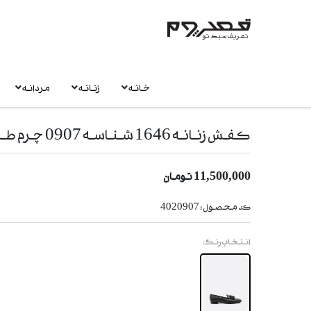
تعریف سبک تو
خانه
زنانه
مردانه
کفش زنانه 1646 شناسه 0907 چرم طبیعی
11,500,000
تومان
کد محصول :
4020907
انتخاب رنگ: