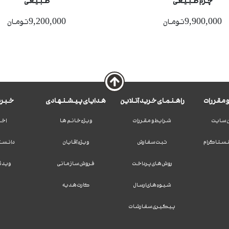
چرم طبیعی
طبیعی
9,900,000تومان
9,200,000تومان
 مقررات
راهنمای خرید آنلاین
هدایای پیشنهادی
خبرن
 سایت
شرایط و مقررات
ویژه خانم ها
اخب
نستاگرام
ثبت سفارش
ویژه آقایان
دانست
روش های پرداخت
فروش سازمانی
ویدئ
شیوه های ارسال
کارت هدیه
پیگیری سفارشات