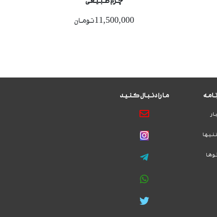
چرم طبیعی
11,500,000تومان
امه
ما را دنبال کنید
ار
نیها
وها