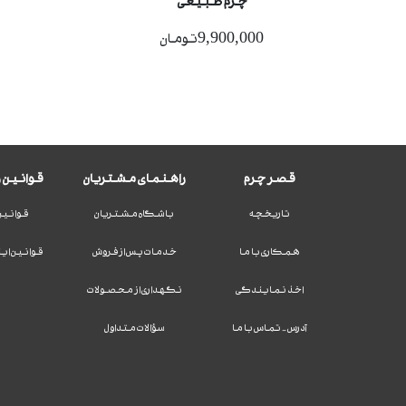
چرم طبیعی
9,900,000تومان
قصر چرم
راهنمای مشتریان
قوانین و
تاریخچه
باشگاه مشتریان
قوانین
همکاری با ما
خدمات پس از فروش
قوانین ای
اخذ نمایندگی
نگهداری از محصولات
آدرس - تماس با ما
سؤالات متداول