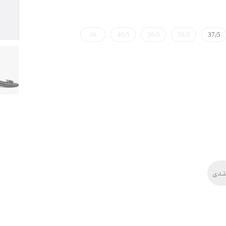
36
40/5
39/5
38/5
37/5
ندی