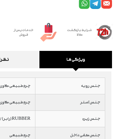
شرایط بازگشت
خدمات پس از
کالا
فروش
ویژگی ها
نظرا
جنس رویه
چرم طبیعی گاوی
جنس آستر
چرم طبیعی گاوی 
جنس زیره
RUBBER (رابر) / به هیچ وجه امکان شکسته شدن و سایش ندارد، اصطکاک بسیار بالا، استحکام بالا و قدرت انعطاف پذیری بسیار خوب
جنس کفی داخل
چرم طبیعی