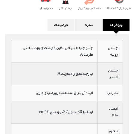
شرایط بازگشت کالا
خدمات پس از فروش
پشتیبانی
نحوه ارسال
ویژگی ها
نظرات
توضیحات
جنس
جلو چرم طبیعی گاوی / پشت چرم صنعتی
رویه
گرید A
جنس
پارچه کج راه گرید A
آستر
کاربرد
ایده آل برای استفاده روزمره و اداری
ابعاد
ارتفاع 30، طول 27، پهناي 10 cm
کالا
نحوه