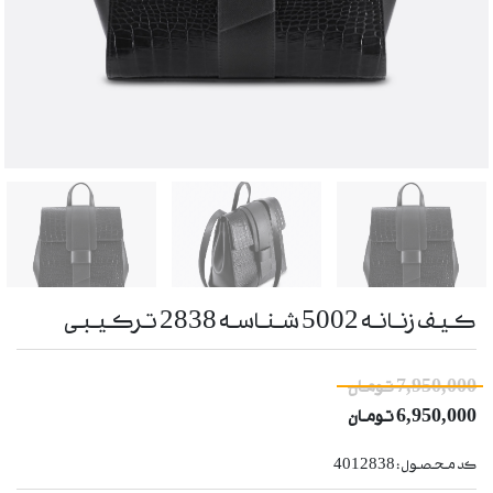
کیف زنانه 5002 شناسه 2838 ترکیبی
7,950,000 تومان
6,950,000
تومان
کد محصول :
4012838