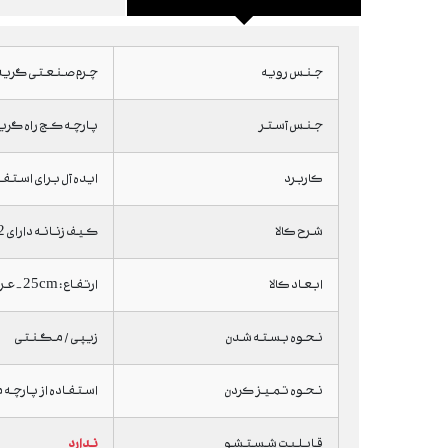
جنس رویه
چرم صنعتی گرید A
جنس آستر
پارچه کج راه گرید 
کاربرد
ایده آل برای استفا
شرح کالا
کیف زنانه دارای 2 جیب زیپ دار و بدون زیپ در دیواره داخلی ، 2 جیب زیپ دار در دیواره بیرونی
ابعاد کالا
ارتفاع : 25cm - عرض : 31cm - عمق : 12cm
نحوه بسته شدن
زیپی / مگنتی
نحوه تمیز کردن
استفاده از پارچه
قابلیت شستشو
ندارد