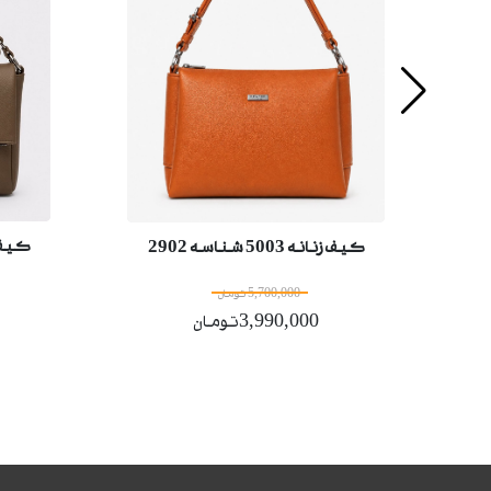
کیف زنانه 
کیف زنانه 5003 شناسه 2902
5,700,000 تومان
3,990,000تومان