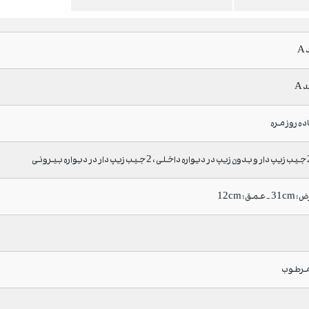
A
ده روزمره
 مرطوب