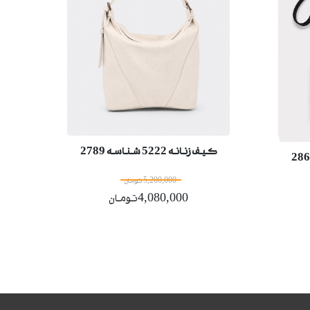
کیف زنانه 5222 شناسه 2789
کیف
5,200,000 تومان
4,080,000تومان