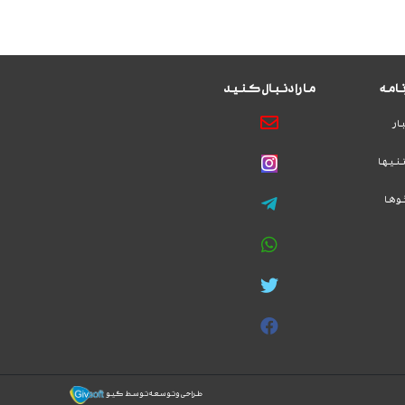
امه
ما را دنبال کنید
ار
نیها
وها
طراحی و توسعه توسط گیو