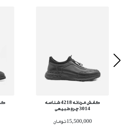
کفش مردانه 4218 شناسه
3014 چرم طبیعی
15,500,000تومان