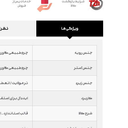
شرایط بازگشت
خدمات پس از
کالا
فروش
ویژگی ها
نظرا
جنس رویه
چرم طبیعی گاوی
جنس آستر
چرم طبیعی گاوی 
جنس زیره
ترمولایت / انعطا
کاربرد
ایده آل برای استفا
شرح کالا
قالب استاندارد - ارتفا