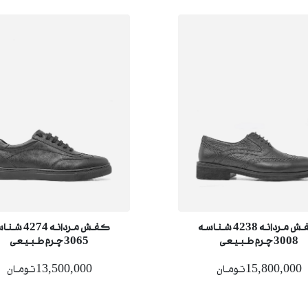
کفش مردانه 4238 شناسه
کفش مردانه 274
3008 چرم طبیعی
3065 چرم طبیعی
15,800,000تومان
13,500,000تومان