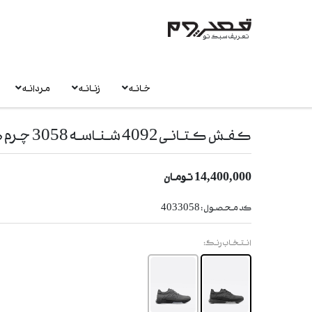
تعریف سبک تو
خانه
زنانه
مردانه
کفش کتانی 4092 شناسه 3058 چرم طبیعی
14,400,000
تومان
کد محصول :
4033058
انتخاب رنگ: