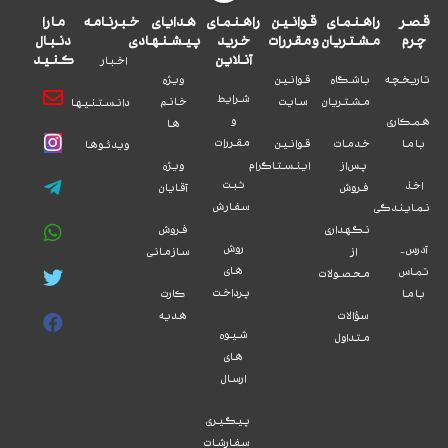
قصر
راهنمای
قوانین
راهنمای
هدایای
خبرنامه
ما را
چرم
مشتریان
و مقررات
خرید
پیشنهادی
دنبال
آنلاین
کنید
اخبار
تاریخچه
باشگاه
قوانین
ویژه
شرایط
مشتریان
سایت
خانم
دانستنیها
و
همکاری
ها
مقررات
با ما
خدمات
قوانین
ویدئوها
پس از
اینستاگرام
ویژه
ثبت
اخذ
فروش
آقایان
سفارش
نمایندگی
نگهداری
فروش
روش
آدرس -
از
سازمانی
های
تماس
محصولات
پرداخت
با ما
کارت
سؤالات
هدیه
شیوه
متداول
های
ارسال
پیگیری
سفارشات