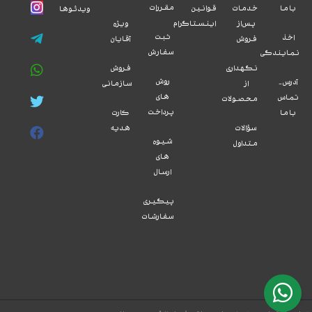
مقررات
با ما
خدمات
قوانین
ویدئوها
پس از
اینستاگرام
ویژه
ثبت
اخذ
فروش
آقایان
سفارش
نمایندگی
نگهداری
فروش
روش
آدرس -
از
سازمانی
های
تماس
محصولات
پرداخت
با ما
کارت
سؤالات
هدیه
شیوه
متداول
های
ارسال
پیگیری
سفارشات