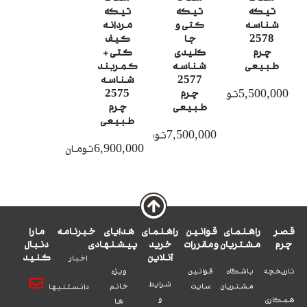
تیکه
تیکه
تیکه
شناسه
کتی و
مردانه
2578
جا
کیف
چرم
کلیدی
کتی +
طبیعی
شناسه
کمربند
2577
شناسه
چرم
2575
5,500,000تومان
طبیعی
چرم
طبیعی
7,500,000تومان
6,900,000تومان
قصر
راهنمای
قوانین
راهنمای
هدایای
خبرنامه
ما را
چرم
مشتریان
و مقررات
خرید
پیشنهادی
دنبال
آنلاین
کنید
اخبار
تاریخچه
باشگاه
قوانین
ویژه
شرایط
مشتریان
سایت
خانم
دانستنیها
و
همکاری
ها