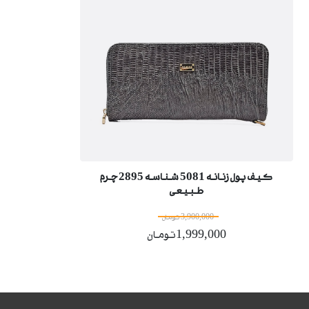
کیف پول زنانه 5081 شناسه 2895 چرم
طبیعی
3,900,000 تومان
1,999,000تومان