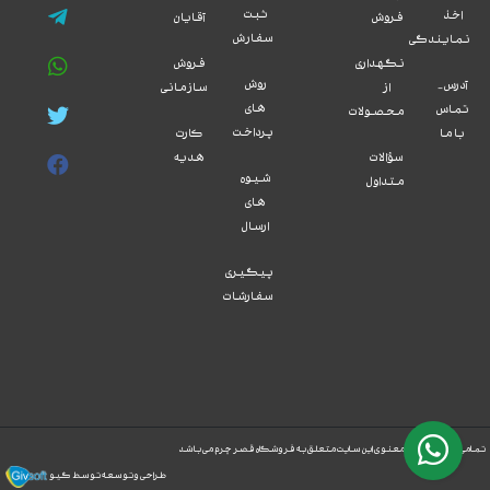
ثبت
اخذ
فروش
آقایان
سفارش
نمایندگی
نگهداری
فروش
روش
آدرس -
از
سازمانی
های
تماس
محصولات
پرداخت
با ما
کارت
سؤالات
هدیه
شیوه
متداول
های
ارسال
پیگیری
سفارشات
امی حقوق مادی و معنوی این سایت متعلق به فروشگاه قصر چرم می باشد
طراحی و توسعه توسط گیو