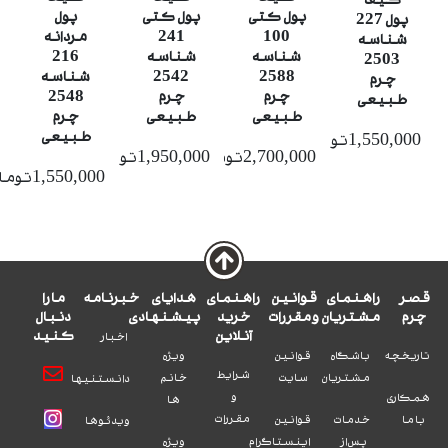
پول کتی
پول کتی
پول
پول 227
100
241
مردانه
شناسه
شناسه
شناسه
216
2503
2588
2542
شناسه
چرم
چرم
چرم
2548
طبیعی
طبیعی
طبیعی
چرم
طبیعی
1,550,000تومان
2,700,000تومان
1,950,000تومان
1,550,000تومان
قصر
راهنمای
قوانین
راهنمای
هدایای
خبرنامه
ما را
چرم
مشتریان
و مقررات
خرید
پیشنهادی
دنبال
آنلاین
کنید
اخبار
تاریخچه
باشگاه
قوانین
ویژه
شرایط
مشتریان
سایت
خانم
دانستنیها
و
همکاری
ها
مقررات
با ما
خدمات
قوانین
ویدئوها
پس از
اینستاگرام
ویژه