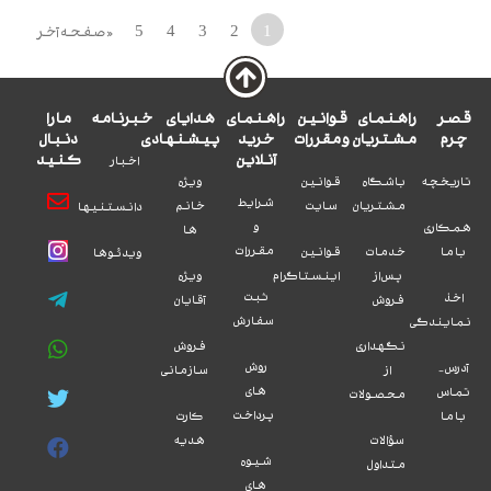
1
2
3
4
5
«
صفحه آخر
صر
راهنمای
قوانین
راهنمای
هدایای
خبرنامه
ما را
چرم
مشتریان
و مقررات
خرید
پیشنهادی
دنبال
آنلاین
کنید
اخبار
اریخچه
باشگاه
قوانین
ویژه
شرایط
مشتریان
سایت
خانم
دانستنیها
و
مکاری
ها
مقررات
با ما
خدمات
قوانین
ویدئوها
پس از
اینستاگرام
ویژه
ثبت
اخذ
فروش
آقایان
سفارش
مایندگی
نگهداری
فروش
روش
آدرس -
از
سازمانی
های
تماس
محصولات
پرداخت
با ما
کارت
سؤالات
هدیه
شیوه
متداول
های