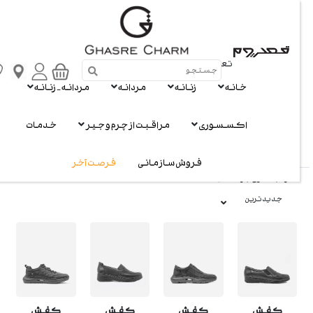
تعریف سبک تو
خانه
زنانه
مردانه
مردانه - زنانه
زنانه
اکسسوری
مراقبت از چرم و جیر
خدمات
نمایش
10
از 104 محصول
فروش سازمانی
فرصت آخر
مرتب سازی بر اساس :
جدیدترین
کفش
کفش
کفش
کفش