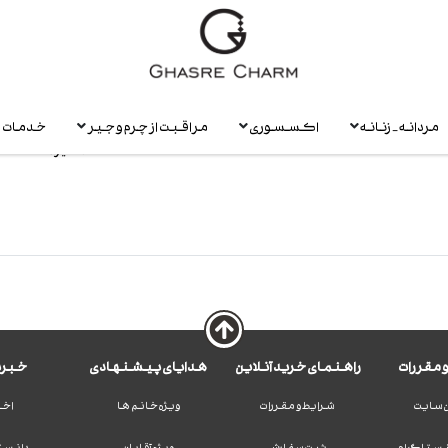
مردانه - زنانه
اکسسوری
مراقبت از چرم و جیر
خدمات
سایز ها
 مقررات
راهنمای خرید آنلاین
هدایای پیشنهادی
خبرن
 سایت
شرایط و مقررات
ویژه خانم ها
اخب
نستاگرام
ثبت سفارش
ویژه آقایان
دانست